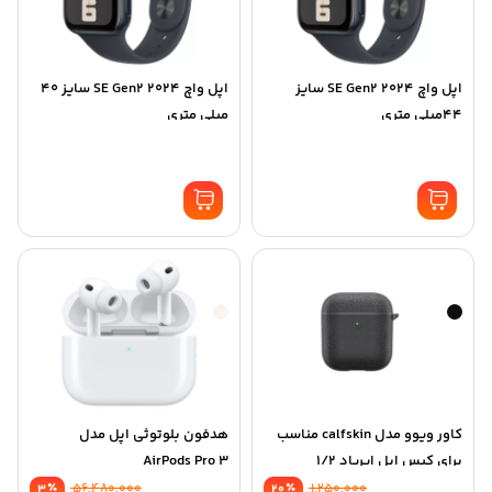
اپل واچ SE Gen2 2024 سایز
اپل واچ SE Gen2 2024 سایز 40
44میلی متری
میلی متری
کاور ویوو مدل calfskin مناسب
هدفون بلوتوثی اپل مدل
برای کیس اپل ایرپاد 1/2
AirPods Pro 3
٪
56,480,000
٪
1,250,000
3
20