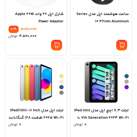
ساعت هوشمند اپل مدل Series
شارژر اپل 20 وات Apple 20W
Power Adapter
10 42mm Aluminum
٪
5,810,000
21
قیم
4,570,000
تومان
اصلی
قیم
فعلی
بود.
570,000
تبلت 8.3 اینچ اپل مدل iPad mini
تبلت اپل مدل iPad(11th)-11 inch
7th Generation 2024 Wi-Fi با
2025 Wi-Fi ظرفیت 128 گیگابایت
0
تومان
0
تومان
ظرفیت 128 گیگابایت و رم 8
و رم 6 گیگابایت
گیگابایت